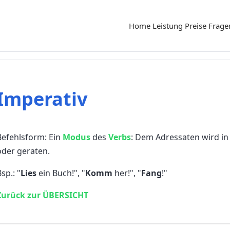
Home
Leistung
Preise
Frage
Imperativ
Befehlsform: Ein
Modus
des
Verbs
: Dem Adressaten wird i
oder geraten.
sp.: "
Lies
ein Buch!", "
Komm
her!", "
Fang
!"
Zurück zur ÜBERSICHT